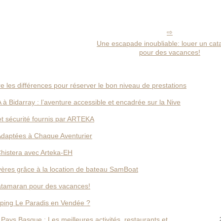
Une escapade inoubliable: louer un ca
pour des vacances!
re les différences pour réserver le bon niveau de prestations
 Bidarray : l’aventure accessible et encadrée sur la Nive
et sécurité fournis par ARTEKA
Adaptées à Chaque Aventurier
 Chistera avec Arteka-EH
Hyères grâce à la location de bateau SamBoat
catamaran pour des vacances!
mping Le Paradis en Vendée ?
ays Basque : Les meilleures activités, restaurants et