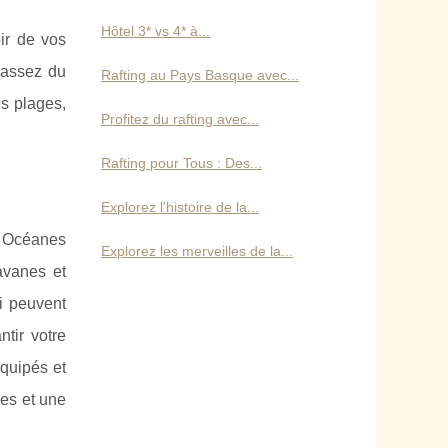
Hôtel 3* vs 4* à...
ir de vos
Passez du
Rafting au Pays Basque avec...
es plages,
Profitez du rafting avec...
Rafting pour Tous : Des...
Explorez l'histoire de la...
Océanes
Explorez les merveilles de la...
avanes et
i peuvent
ntir votre
équipés et
es et une