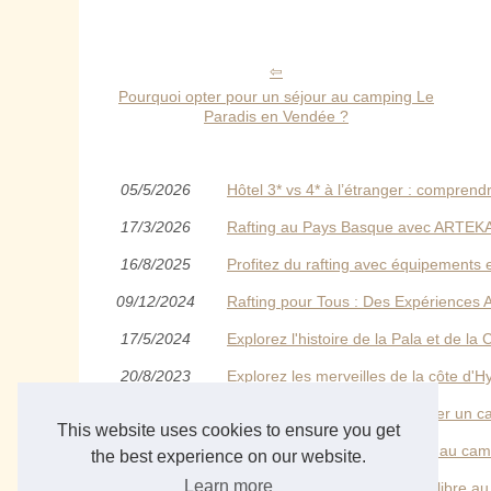
Pourquoi opter pour un séjour au camping Le
Paradis en Vendée ?
05/5/2026
Hôtel 3* vs 4* à l’étranger : comprend
17/3/2026
Rafting au Pays Basque avec ARTEKA à
16/8/2025
Profitez du rafting avec équipements 
09/12/2024
Rafting pour Tous : Des Expériences 
17/5/2024
Explorez l'histoire de la Pala et de la
20/8/2023
Explorez les merveilles de la côte d'
12/3/2023
Une escapade inoubliable: louer un 
This website uses cookies to ensure you get
12/12/2022
Pourquoi opter pour un séjour au ca
the best experience on our website.
Learn more
19/8/2022
Comment passer votre temps libre au P