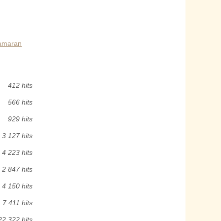
tamaran
412 hits
566 hits
929 hits
3 127 hits
4 223 hits
2 847 hits
4 150 hits
7 411 hits
22 322 hits