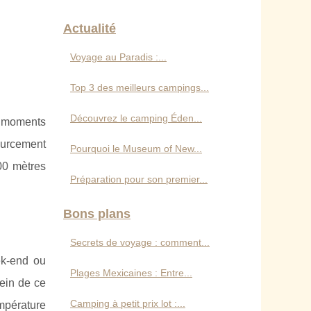
Actualité
Voyage au Paradis :...
Top 3 des meilleurs campings...
Découvrez le camping Éden...
s moments
ourcement
Pourquoi le Museum of New...
00 mètres
Préparation pour son premier...
Bons plans
Secrets de voyage : comment...
ek-end ou
Plages Mexicaines : Entre...
ein de ce
Camping à petit prix lot :...
empérature