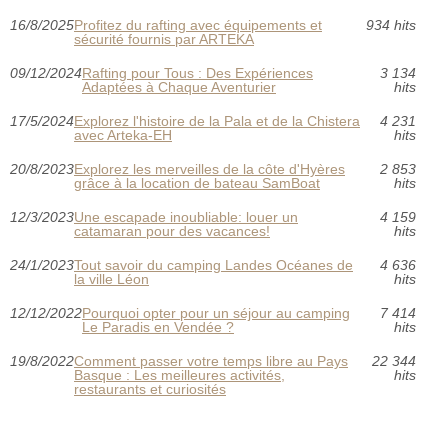
16/8/2025
Profitez du rafting avec équipements et
934 hits
sécurité fournis par ARTEKA
09/12/2024
Rafting pour Tous : Des Expériences
3 134
Adaptées à Chaque Aventurier
hits
17/5/2024
Explorez l'histoire de la Pala et de la Chistera
4 231
avec Arteka-EH
hits
20/8/2023
Explorez les merveilles de la côte d'Hyères
2 853
grâce à la location de bateau SamBoat
hits
12/3/2023
Une escapade inoubliable: louer un
4 159
catamaran pour des vacances!
hits
24/1/2023
Tout savoir du camping Landes Océanes de
4 636
la ville Léon
hits
12/12/2022
Pourquoi opter pour un séjour au camping
7 414
Le Paradis en Vendée ?
hits
19/8/2022
Comment passer votre temps libre au Pays
22 344
Basque : Les meilleures activités,
hits
restaurants et curiosités