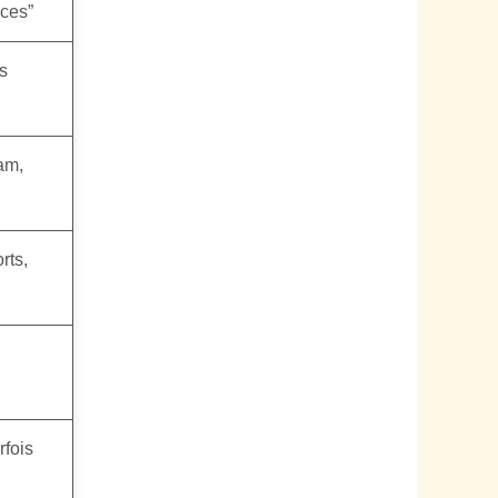
nces”
s
am,
rts,
rfois