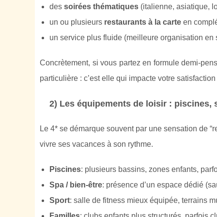
des
soirées thématiques
(italienne, asiatique, lo
un ou plusieurs
restaurants à la carte
en compl
un service plus fluide (meilleure organisation en
Concrètement, si vous partez en formule demi-pensio
particulière : c’est elle qui impacte votre satisfactio
2) Les équipements de loisir : piscines, 
Le 4* se démarque souvent par une sensation de “re
vivre ses vacances à son rythme.
Piscines
: plusieurs bassins, zones enfants, parfo
Spa / bien-être
: présence d’un espace dédié (sa
Sport
: salle de fitness mieux équipée, terrains m
Familles
: clubs enfants plus structurés, parfois