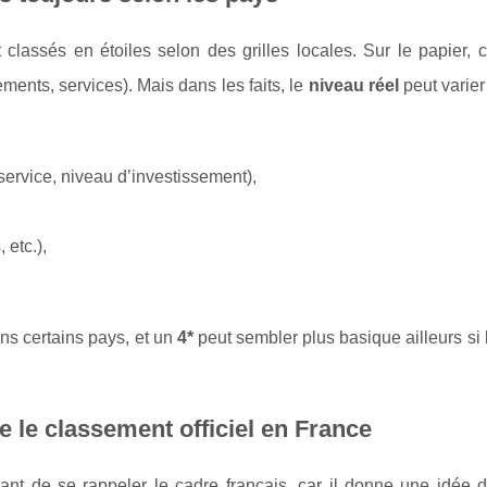
lassés en étoiles selon des grilles locales. Sur le papier, c
ements, services). Mais dans les faits, le
niveau réel
peut varier
 service, niveau d’investissement),
, etc.),
ns certains pays, et un
4*
peut sembler plus basique ailleurs si l
e le classement officiel en France
ssant de se rappeler le cadre français, car il donne une idée 