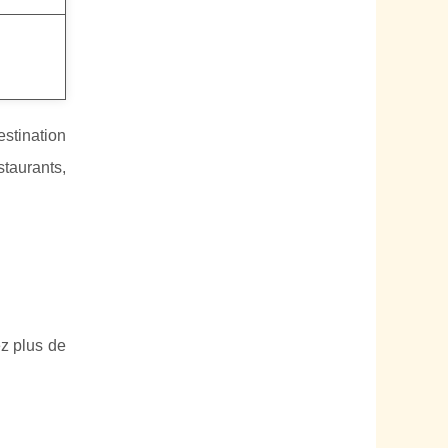
estination
staurants,
ez plus de