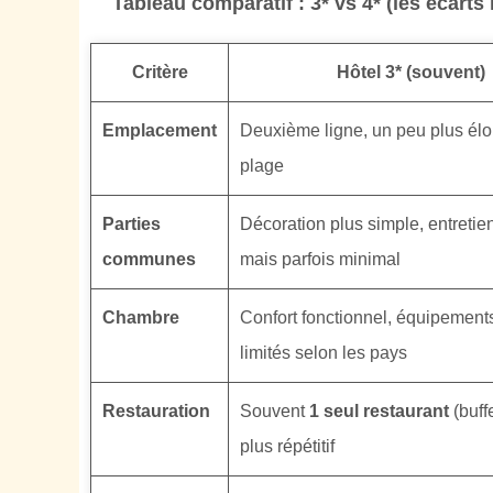
Tableau comparatif : 3* vs 4* (les écarts
Critère
Hôtel 3* (souvent)
Emplacement
Deuxième ligne, un peu plus élo
plage
Parties
Décoration plus simple, entretien
communes
mais parfois minimal
Chambre
Confort fonctionnel, équipements
limités selon les pays
Restauration
Souvent
1 seul restaurant
(buffe
plus répétitif