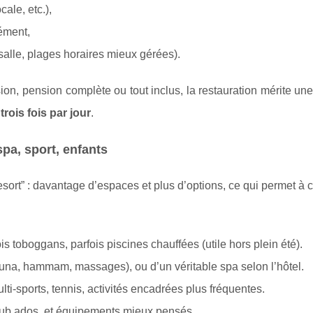
cale, etc.),
ément,
 salle, plages horaires mieux gérées).
n, pension complète ou tout inclus, la restauration mérite une
n
trois fois par jour
.
spa, sport, enfants
sort” : davantage d’espaces et plus d’options, ce qui permet à
is toboggans, parfois piscines chauffées (utile hors plein été).
una, hammam, massages), ou d’un véritable spa selon l’hôtel.
ulti-sports, tennis, activités encadrées plus fréquentes.
 club ados, et équipements mieux pensés.