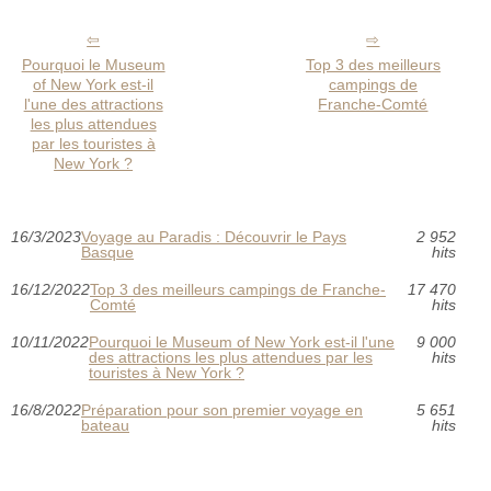
Pourquoi le Museum
Top 3 des meilleurs
of New York est-il
campings de
l'une des attractions
Franche-Comté
les plus attendues
par les touristes à
New York ?
16/3/2023
Voyage au Paradis : Découvrir le Pays
2 952
Basque
hits
16/12/2022
Top 3 des meilleurs campings de Franche-
17 470
Comté
hits
10/11/2022
Pourquoi le Museum of New York est-il l'une
9 000
des attractions les plus attendues par les
hits
touristes à New York ?
16/8/2022
Préparation pour son premier voyage en
5 651
bateau
hits